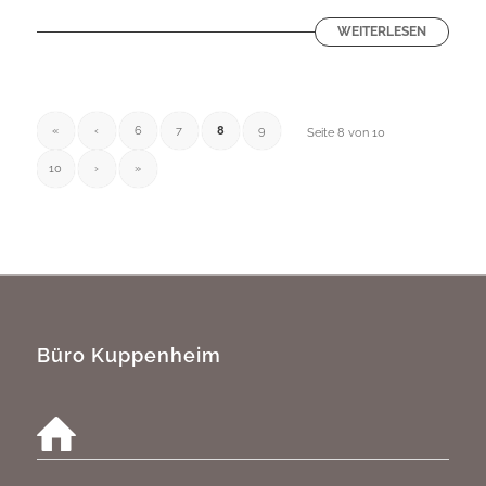
WEITERLESEN
«
‹
6
7
8
9
Seite 8 von 10
10
›
»
Büro Kuppenheim