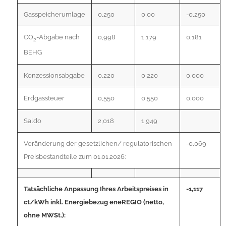
Gasspeicherumlage
0,250
0,00
-0,250
CO
-Abgabe nach
0,998
1,179
0,181
2
BEHG
Konzessionsabgabe
0,220
0,220
0,000
Erdgassteuer
0,550
0,550
0,000
Saldo
2,018
1,949
Veränderung der gesetzlichen/ regulatorischen
-0,069
Preisbestandteile zum 01.01.2026:
Tatsächliche Anpassung Ihres Arbeitspreises in
-1,117
ct/kWh inkl. Energiebezug eneREGIO (netto,
ohne MWSt.):