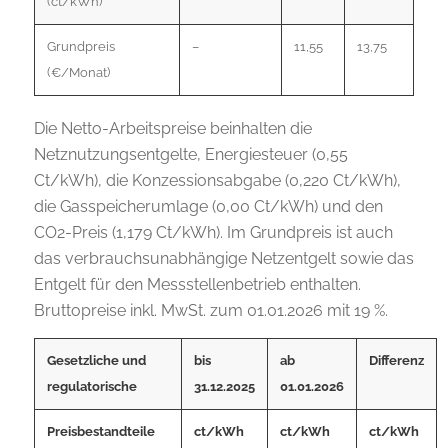
(ct/kWh)
Grundpreis
–
11,55
13,75
(€/Monat)
Die Netto-Arbeitspreise beinhalten die
Netznutzungsentgelte, Energiesteuer (0,55
Ct/kWh), die Konzessionsabgabe (0,220 Ct/kWh),
die Gasspeicherumlage (0,00 Ct/kWh) und den
CO2-Preis (1,179 Ct/kWh). Im Grundpreis ist auch
das verbrauchsunabhängige Netzentgelt sowie das
Entgelt für den Messstellenbetrieb enthalten.
Bruttopreise inkl. MwSt. zum 01.01.2026 mit 19 %.
Gesetzliche und
bis
ab
Differenz
regulatorische
31.12.2025
01.01.2026
Preisbestandteile
ct/kWh
ct/kWh
ct/kWh